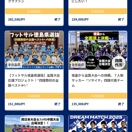
クラファン
にしたい！
FUNDED
FUNDED
282,500JPY
終了
239,000JPY
終了
徳島県
徳島県
【フットサル徳島県選抜】全国大会
徳島から全国大会への挑戦。７人制
応援プロジェクト！“四国勢初の全
サッカー「ソサイチ」四国代表チー
国ベスト4へ”
ム
FUNDED
FUNDED
151,000JPY
終了
135,000JPY
終了