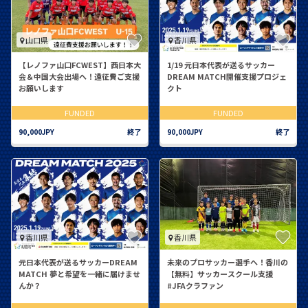
山口県
香川県
【レノファ山口FCWEST】西日本大
1/19 元日本代表が送るサッカー
会＆中国大会出場へ！遠征費ご支援
DREAM MATCH開催支援プロジェ
お願いします
クト
FUNDED
FUNDED
90,000JPY
終了
90,000JPY
終了
香川県
香川県
元日本代表が送るサッカーDREAM
未来のプロサッカー選手へ！香川の
MATCH 夢と希望を一緒に届けませ
【無料】サッカースクール支援
んか？
#JFAクラファン