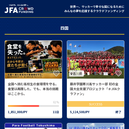
つながれ、みんなの夢へ。
世界一、サッカーで幸せな国になるために
みんなの夢を応援するクラウドファンディング
四国
香川県
全国へ挑む高校生の食環境を守る。
藤井学園寒川高サッカー部 初の全
食堂は再開した。でも、本当の挑戦
国大会支援プロジェクト「＃JFAク
はここから。
ラファン」
61%
SUCCESS
1,851,000JPY
11日
5,124,500JPY
終了