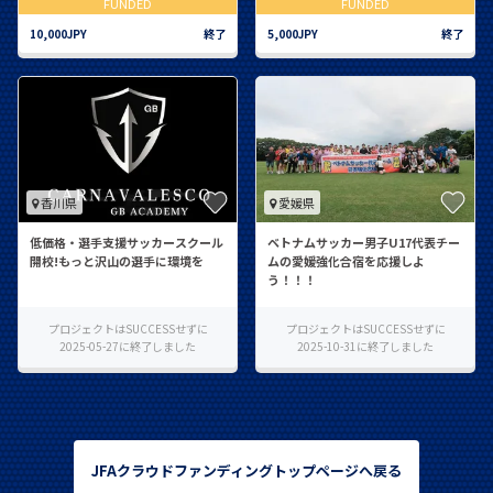
FUNDED
FUNDED
10,000JPY
終了
5,000JPY
終了
香川県
愛媛県
低価格・選手支援サッカースクール
ベトナムサッカー男子U17代表チー
開校!もっと沢山の選手に環境を
ムの愛媛強化合宿を応援しよ
う！！！
プロジェクトはSUCCESSせずに
プロジェクトはSUCCESSせずに
2025-05-27に終了しました
2025-10-31に終了しました
JFAクラウドファンディングトップページへ戻る