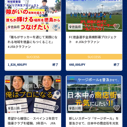
徳島県
徳島県
「誰もがサッカーを通じて笑顔にな
FC徳島選手全員横断幕プロジェク
れる地域を徳島にもつくること」
ト ＃JFAクラファン
#JFAクラファン
SUCCESS
SUCCESS
1,826,400JPY
終了
440,000JPY
終了
香川県
香川県
希望から確信に…スペイン２年目で
新しいスポーツ「ケージボール」を
強豪クラブを経験。3年目へ JFA
普及させて、日本中の商店街を元気