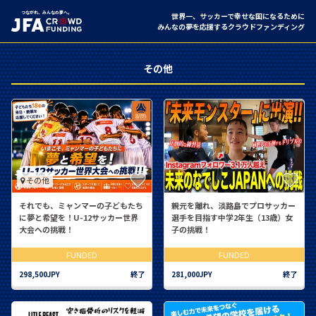
つながれ、みんなの夢へ。
世界一、サッカーで幸せな国になるために
みんなの夢を応援するクラウドファンディング
その他
その他
それでも、ミャンマーの子どもたち
親元を離れ、淡路島でプロサッカー
に夢と希望を！U-12サッカー世界
選手を目指す中学2年生（13歳）女
大会への挑戦！
子の挑戦！
FUNDED
FUNDED
298,500JPY
終了
281,000JPY
終了