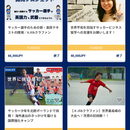
サッカー選手のための新・英語テキ
世界平和を目指すサッカービジネス
ストの開発／#JFAクラファン
留学への支援をお願いします！
FUNDED
FUNDED
66,000JPY
終了
40,000JPY
終了
サッカー少年を北欧ポーランドで挑
【＃JFAクラファン】世界最高峰の
戦！ 海外進出のきっかけを届ける
大会へ！次男の初挑戦！！
国際強化キャンプ