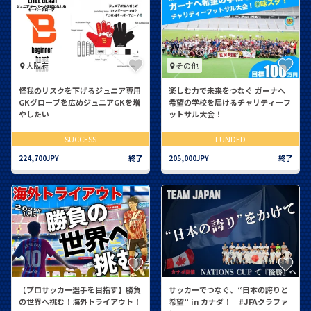
大阪府
その他
怪我のリスクを下げるジュニア専用
楽しむ力で未来をつなぐ ガーナへ
GKグローブを広めジュニアGKを増
希望の学校を届けるチャリティーフ
やしたい
ットサル大会！
SUCCESS
FUNDED
224,700JPY
終了
205,000JPY
終了
【プロサッカー選手を目指す】勝負
サッカーでつなぐ、“日本の誇りと
の世界へ挑む！海外トライアウト！
希望” in カナダ！ #JFAクラファ